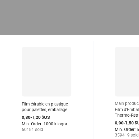
Main produc
Film étirable en plastique
pour palettes, emballage
Film d'Embal
23 microns, rouleau de 50
Thermo-Rétr
0,80-1,20 $US
cm, 23 microns, 500 mm
Transparent F
0,90-1,50 $
Min. Order: 1000 kilogrammes
Industriel L
50181 sold
Film Plastiq
359419 sold
Transparent