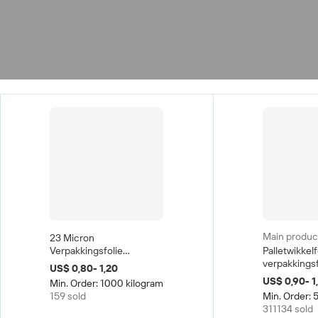
Main produc
23 Micron
Verpakkingsfolie
Palletwikkelf
Handpallet Stretchfolie
verpakkingsf
US$ 0,80- 1,20
Rol 23mic 23 Micron
krimpfolie, 
US$ 0,90- 1
Min. Order: 1000 kilogram
Stretchfolie 50 cm 23
folie, LLDPE
159 sold
Min. Order: 
Micron 500mm
stretchfolie,
311134 sold
plastic wikke