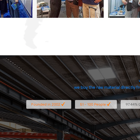
we buy the raw material directly f
we have export
Founded in 2002
51 - 100 People
97.44% 