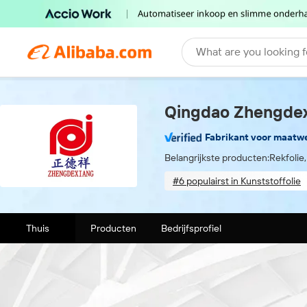
What are you looking f
Qingdao Zhengdexi
Fabrikant voor maatw
Belangrijkste producten:
Rekfolie,
#6 populairst in Kunststoffolie
Total staff (70)
On-si
Thuis
Producten
Bedrijfsprofiel