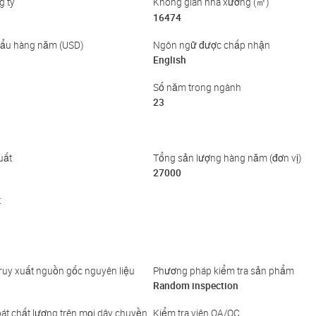
g ty
Không gian nhà xưởng (㎡)
16474
hẩu hàng năm (USD)
Ngôn ngữ được chấp nhận
English
Số năm trong ngành
23
uất
Tổng sản lượng hàng năm (đơn vị)
27000
t
ruy xuất nguồn gốc nguyên liệu
Phương pháp kiểm tra sản phẩm
Random inspection
át chất lượng trên mọi dây chuyền
Kiểm tra viên QA/QC