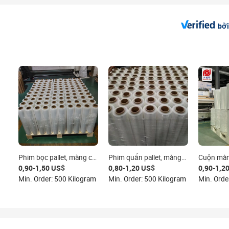
bởi
Phim bọc pallet, màng co,
Phim quấn pallet, màng
Cuộn màn
màng trong suốt, màng
co, cuộn màng bọc trong
Jumbo LL
0,90-1,50 US$
0,80-1,20 US$
0,90-1,2
co LLDPE, màng căng
suốt, màng nhựa đóng
cao bán b
Min. Order: 500 Kilogram
Min. Order: 500 Kilogram
công nghiệp, màng bọc
gói, cuộn màng co nhiệt
màng PE c
nhựa logistics, cuộn
trong suốt
suốt 50k
màng trong suốt