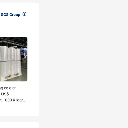

 SGS Group
g co giãn
DPE hiệu suất
0 US$
uôn nhà máy,
Min. Order: 1000 Kilogram
o giãn trong
g