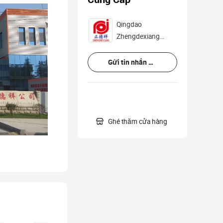
Qingdao
Zhengdexiang
Industry And Trade
Co., Ltd.
Gửi tin nhắn hỏi hàng

Ghé thăm cửa hàng