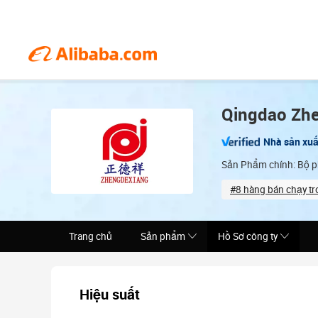
Qingdao Zhe
Nhà sản xuấ
Sản Phẩm chính: Bộ ph
#8 hàng bán chạy t
Total staff (70)
Trang chủ
Sản phẩm
Hồ Sơ công ty
Hiệu suất