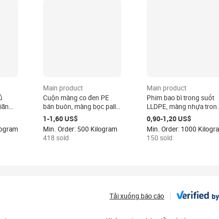
Main product
Main product
ủ
Cuộn màng co đen PE
Phim bao bì trong suốt
iãn
bán buôn, màng bọc pallet
LLDPE, màng nhựa tron
ọc co
đen, màng nhựa đóng gói,
suốt, màng bọc co giãn,
1-1,60 US$
0,90-1,20 US$
c
màng co tay, màng bọc
màng bọc hàng hóa, cu
logram
Min. Order: 500 Kilogram
Min. Order: 1000 Kilogr
hàng thủ công
màng co nhiệt dùng cho
418 sold
150 sold
đóng gói
by
Tải xuống báo cáo