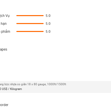
ịch Vụ
5.0
 hạn
5.0
n phẩm
5.0
 tapes
ng bọc nhựa co giãn 18 x 80 gauge, 1000ft/1500ft
0 US$ / Kilogram
eorder