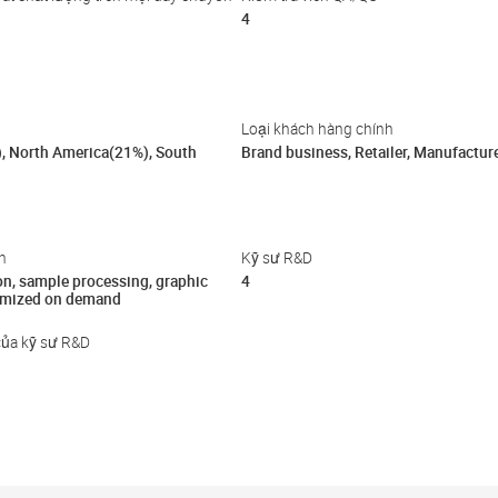
4
Loại khách hàng chính
), North America(21%), South
Brand business, Retailer, Manufactur
h
Kỹ sư R&D
on, sample processing, graphic
4
omized on demand
của kỹ sư R&D