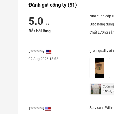
Đánh giá công ty (51)
5.0
Nhà cung cấp D
/5
Giao hàng đúng
Rất hài lòng
Chất Lượng sả
great quality of
J********s
02 Aug 2026 18:52
Cuộn mà
0,95-1,3
Service： Will r
T********t