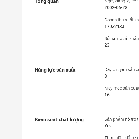
Tổng quan
Ngày đăng ký côn
2002-06-28
Doanh thu xuất k
17032133
Số năm xuất khẩu
23
Năng lực sản xuất
Dây chuyền sản x
8
Máy móc sản xuấ
16
Kiểm soát chất lượng
Sản phẩm hỗ trợ t
Yes
Thực hiện kiểm so