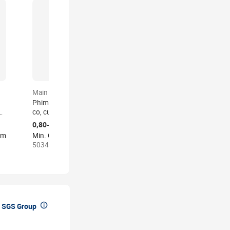
Main product
Main product
Phim quấn pallet, màng
Phim bao bì trong suốt
g
co, cuộn màng bọc trong
LLDPE, màng nhựa trong
suốt, màng nhựa đóng
suốt, màng bọc co giãn,
0,80-1,20 US$
0,90-1,20 US$
ộn
gói, cuộn màng co nhiệt
màng bọc hàng hóa, cuộn
am
Min. Order: 500 Kilogram
Min. Order: 1000 Kilogram
trong suốt
màng co nhiệt dùng cho
50345 sold
2 sold
đóng gói

 SGS Group