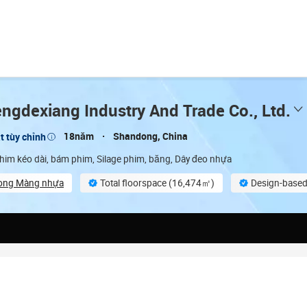
ngdexiang Industry And Trade Co., Ltd.
18năm
Shandong, China
t tùy chỉnh
im kéo dài, bám phim, Silage phim, băng, Dây đeo nhựa
rong Màng nhựa
Total floorspace (16,474㎡)
Design-based
On-site material inspection