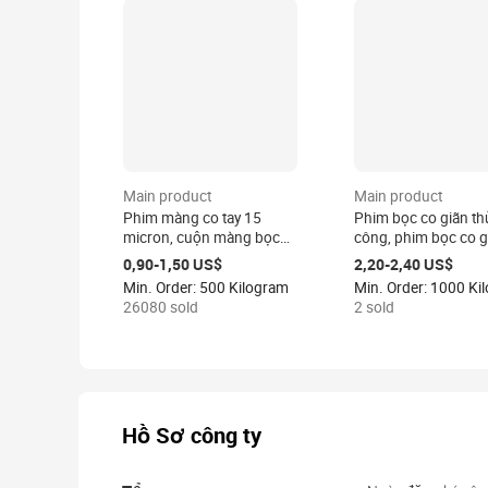
Main product
Main product
Phim màng co tay 15
Phim bọc co giãn th
micron, cuộn màng bọc
công, phim bọc co g
pallet 15mic, màng nhựa
chịu lực cao, phim b
0,90-1,50 US$
2,20-2,40 US$
trong suốt công nghiệp
giãn đã qua xử lý đú
Min. Order: 500 Kilogram
Min. Order: 1000 Ki
15 micron, nhà sản xuất
26080 sold
2 sold
Trung Quốc
Hồ Sơ công ty